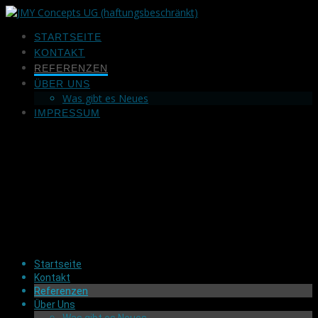
Zum
Inhalt
STARTSEITE
springen
KONTAKT
REFERENZEN
ÜBER UNS
Was gibt es Neues
IMPRESSUM
Startseite
Kontakt
Referenzen
Über Uns