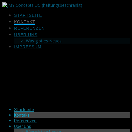
Zum
Inhalt
STARTSEITE
springen
KONTAKT
REFERENZEN
ÜBER UNS
Was gibt es Neues
IMPRESSUM
Startseite
Kontakt
Referenzen
Über Uns