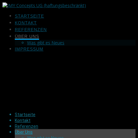
Zum
Inhalt
STARTSEITE
springen
KONTAKT
REFERENZEN
ÜBER UNS
Was gibt es Neues
IMPRESSUM
Startseite
Kontakt
Referenzen
Über Uns