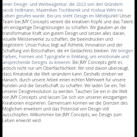
einer Design- und Werbeagentur, die 2023 von den Gründern
Jacob Hollmann, Maximilian Tischbierek und Yoshua Wilm ins
Leben gerufen wurde. Bei uns steht Design im Mittelpunkt!
Unser
Team bei JMY Concepts vereint die kreativen Köpfe und das Talent,
um einzigartige Designlösungen zu schaffen. Wir glauben an die
transformative Kraft von gutem Design und setzen alles daran,
visuelle Meisterwerke zu schaffen, die beeindrucken und
begeistern.
Unser Fokus liegt auf Ästhetik, Innovation und der
Schaffung von Botschaften, die im Gedächtnis bleiben.
Wir bringen
Farben, Formen und Typografie in Einklang, um emotionale und
ansprechende Designs zu kreieren.
Bei JMY Concepts geht es
jedoch nicht nur um Oberflächlichkeit. Wir sind davon überzeugt,
dass Kreativität die Welt verändern kann. Deshalb streben wir
danach, durch unsere Arbeit einen echten Mehrwert für unsere
Kunden und die Gesellschaft zu schaffen.
Wir laden Sie ein, Teil
unserer Designrevolution zu werden.
Tauchen Sie ein in die Welt
von JMY Concepts und lassen Sie sich von unseren einzigartigen
Kreationen inspirieren. Gemeinsam können wir die Grenzen des
Möglichen erweitern und das Potenzial von Design voll
ausschöpfen.
Willkommen bei JMY Concepts, wo Design zum
Leben erweckt wird.