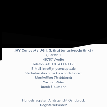
JMY Concepts UG i. G. (haftungsbeschränkt)
Querstr. 1
49757 Werlte
Telefon: +49176 433 40 125
E-Mail: info@jmyconcepts.de
Vertreten durch die Geschäftsführer:
Maximilian Tischbierek
Yoshua Wilm
Jacob Hollmann
Handelsregister: Amtsgericht Osnabrück
Registernummer: