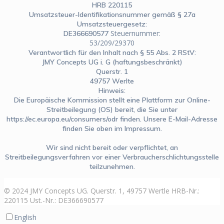
HRB 220115
Umsatzsteuer-Identifikationsnummer gemäß § 27a
Umsatzsteuergesetz:
Steuernummer:
DE366690577
53/209/29370
Verantwortlich für den Inhalt nach § 55 Abs. 2 RStV:
JMY Concepts UG i. G (haftungsbeschränkt)
Querstr. 1
49757 Werlte
Hinweis:
Die Europäische Kommission stellt eine Plattform zur Online-
Streitbeilegung (OS) bereit, die Sie unter
https://ec.europa.eu/consumers/odr finden. Unsere E-Mail-Adresse
finden Sie oben im Impressum.
Wir sind nicht bereit oder verpflichtet, an
Streitbeilegungsverfahren vor einer Verbraucherschlichtungsstelle
teilzunehmen.
© 2024 JMY Concepts UG. Querstr. 1, 49757 Wertle HRB-Nr.:
220115 Ust.-Nr.: DE366690577
English